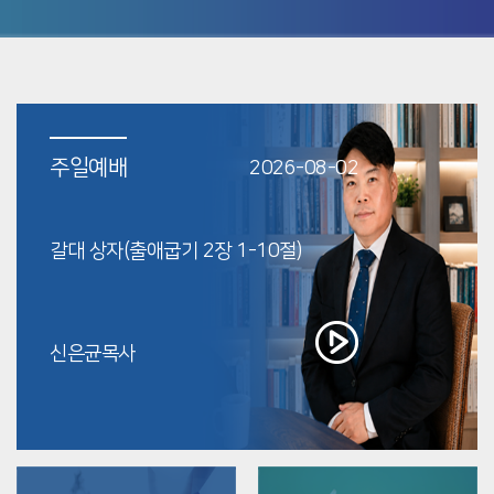
주일예배
2026-08-02
갈대 상자(출애굽기 2장 1-10절)
신은균목사