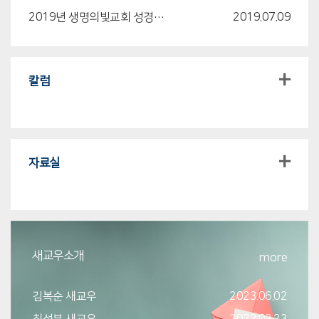
2019년 생명의빛교회 성경암송대회 안내
2019.07.09
+
칼럼
+
자료실
새교우소개
more
김복순 새교우
2023.06.02