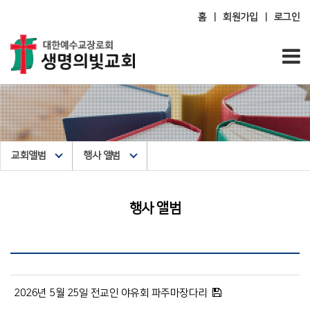
홈
회원가입
로그인
|
|
교회앨범
행사 앨범
행사 앨범
2026년 5월 25일 전교인 야유회 파주마장다리