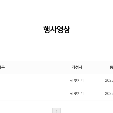
행사영상
제목
작성자
생빛지기
2025
부
생빛지기
2025
1