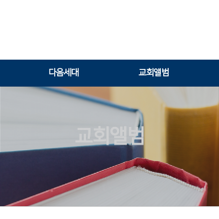
다음세대
교회앨범
교회앨범