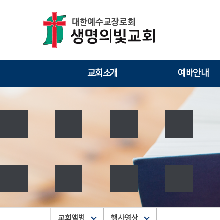
교회소개
예배안내
교회앨범
행사영상