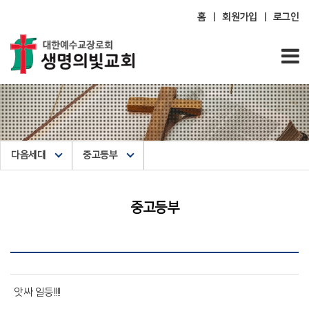
홈
회원가입
로그인
|
|
다음세대
중고등부
중고등부
앗싸 일등!!!!